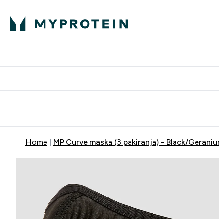
Proteini
Besplatna dostava pri kupn
Home
MP Curve maska (3 pakiranja) - Black/Geraniu