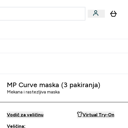
formance
submenu
Vegan submenu
Enter Performance submenu
⌄
učite prijatelju i zaradite 10 EUR
MP Curve maska (3 pakiranja)
Mekana i rastezljiva maska
Vodič za veličinu
Virtual Try-On
Veličina: