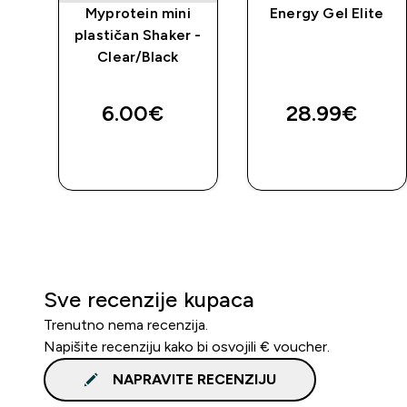
čan
Myprotein mini
Energy Gel Elite
plastičan Shaker -
Clear/Black
ed price
6.00€‎
28.99€‎
BRZA
BRZA
KUPNJA
KUPNJA
Sve recenzije kupaca
Trenutno nema recenzija.
Napišite recenziju kako bi osvojili € voucher.
NAPRAVITE RECENZIJU