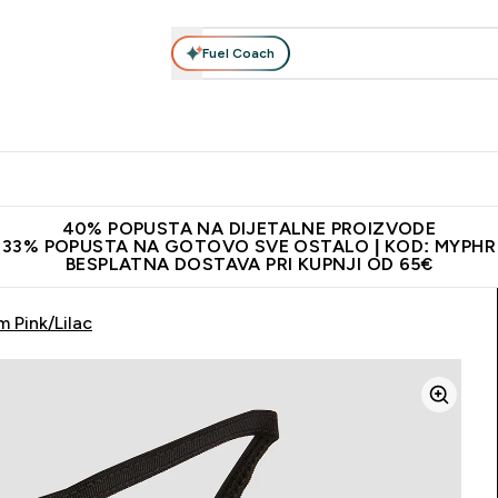
Fuel Coach
Prehrana
Odjeća
Vitamini
Snackovi
Vegan
Per
Enter Proteini submenu
Enter Prehrana submenu
Enter Odjeća submenu
Enter Vitamini submenu
Enter Snackovi 
Enter 
⌄
⌄
⌄
⌄
⌄
⌄
ji od 65€
Najnovija odjeća
Proizvodi najveće kvalitete
Prepor
40% POPUSTA NA DIJETALNE PROIZVODE
33% POPUSTA NA GOTOVO SVE OSTALO | KOD: MYPHR
BESPLATNA DOSTAVA PRI KUPNJI OD 65€
m Pink/Lilac