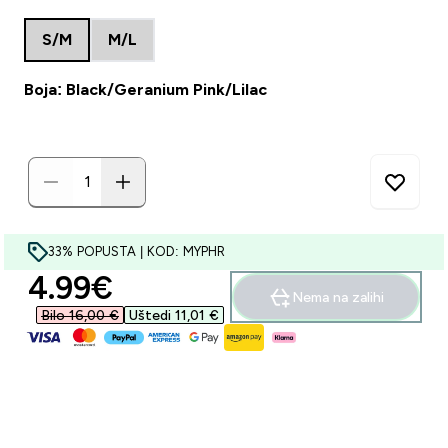
S/M
M/L
Boja: Black/Geranium Pink/Lilac
33% POPUSTA | KOD: MYPHR
discounted price
4.99€‎
Nema na zalihi
Bilo 16,00 €‎
Uštedi 11,01 €‎