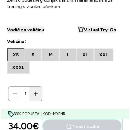
Ženski podesivi grudnjak s križnim naramenicama za
trening s visokim učinkom
Vodič za veličinu
Virtual Try-On
Veličina:
XS
S
M
L
XL
XXL
XXXL
33% POPUSTA | KOD: MYPHR
34.00€‎
Nema na zalihi