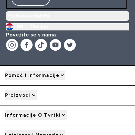
Postavke kolačića
HR |
Change
Povežite se s nama
Pomoć I Informacije
Proizvodi
Informacije O Tvrtki
Lojalnost I Nagrade