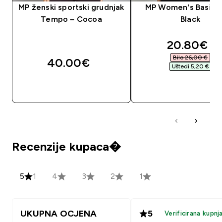
MP ženski sportski grudnjak
MP Women's Basic B
Tempo – Cocoa
Black
discounte
20.80€‎
Bilo 26,00 €‎
40.00€‎
Uštedi 5,20 €‎
BRZA KUPNJA
BRZA KUPNJA
Recenzije kupaca�
5
1
4
3
2
1
UKUPNA OCJENA
5
Verificirana kupnj