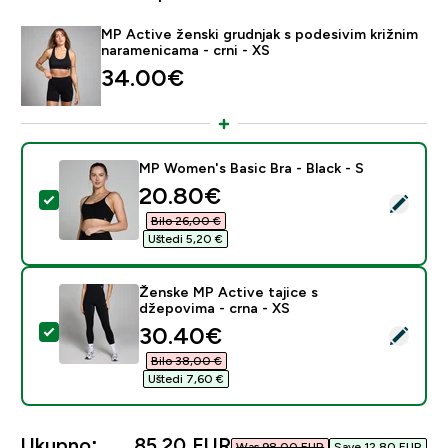
MP Active ženski grudnjak s podesivim križnim
naramenicama - crni - XS
34.00€‎
MP Women's Basic Bra - Black - S
discounted price
20.80€‎
Odaberi ovaj proizvod - MP Women's Basic Bra - Black 
Bilo 26,00 €‎
Uštedi 5,20 €‎
Ženske MP Active tajice s
džepovima - crna - XS
discounted price
30.40€‎
Odaberi ovaj proizvod - Ženske MP Active tajice s dže
Bilo 38,00 €‎
Uštedi 7,60 €‎
Ukupno:
85,20 EUR‎
Was 98,00 EUR‎
Save 12,80 EUR‎