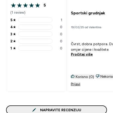
5
5 out of 5 stars
(1 review)
Sportski grudnjak
5
★
1
5 stars rating 1 reviews
4
★
0
19/02/25 od Valentina
4 stars rating 0 reviews
3
★
0
3 stars rating 0 reviews
2
★
0
2 stars rating 0 reviews
Čvrst, dobra potpora. D
1
★
0
omjer cijene i kvalitete.
1 stars rating 0 reviews
Pročitaj više
Nekoris
Korisno (0)
Prijavi
NAPRAVITE RECENZIJU