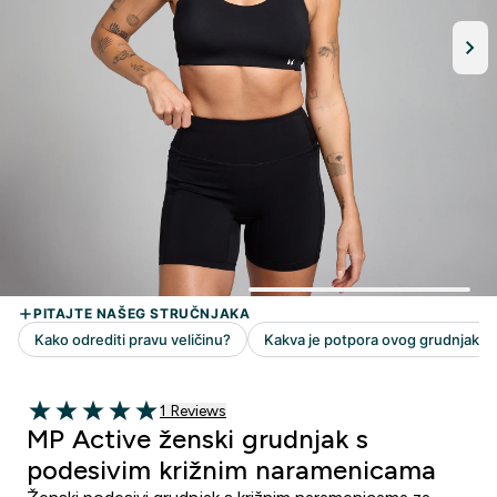
1 customer reviews
1 Reviews
5 out of 5 stars
MP Active ženski grudnjak s
podesivim križnim naramenicama