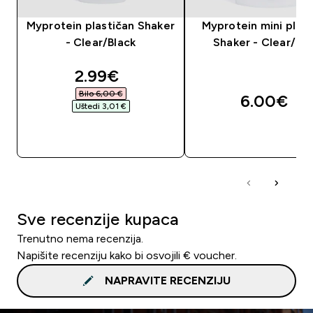
Myprotein plastičan Shaker
Myprotein mini plast
- Clear/Black
Shaker - Clear/Bla
discounted price
2.99€‎
Bilo 6,00 €‎
6.00€‎
Uštedi 3,01 €‎
BRZA KUPNJA
BRZA KUPNJA
Sve recenzije kupaca
Trenutno nema recenzija.
Napišite recenziju kako bi osvojili € voucher.
NAPRAVITE RECENZIJU