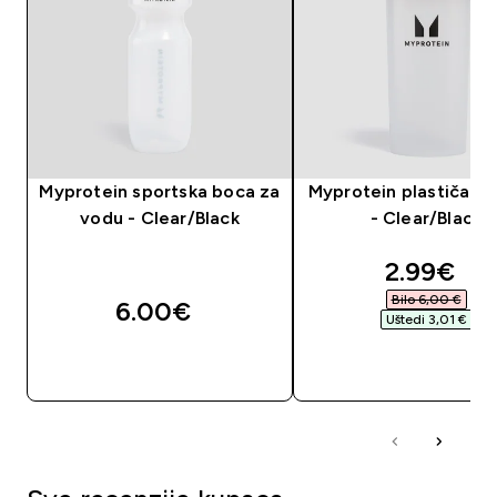
Myprotein sportska boca za
Myprotein plastičan 
vodu - Clear/Black
- Clear/Black
discount
2.99€‎
Bilo 6,00 €‎
6.00€‎
Uštedi 3,01 €‎
BRZA KUPNJA
BRZA KUPNJA