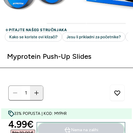
Myprotein Push-Up Slides
33% POPUSTA | KOD: MYPHR
discounted price
4.99€‎
Nema na zalihi
Bilo 20,00 €‎