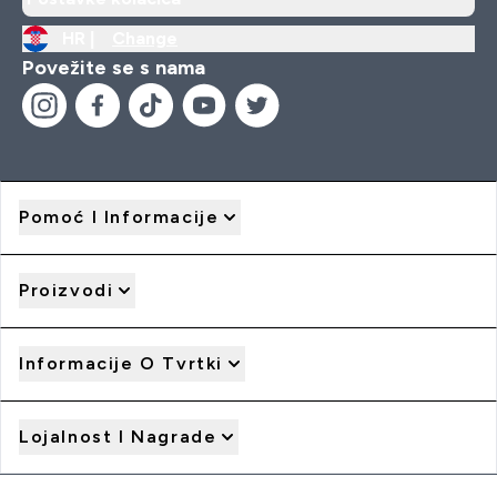
HR |
Change
Povežite se s nama
Pomoć I Informacije
Proizvodi
Informacije O Tvrtki
Lojalnost I Nagrade