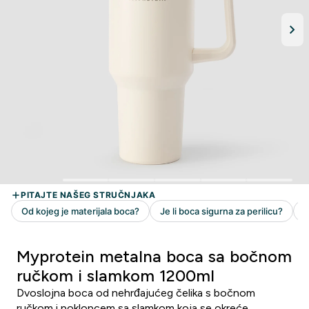
Myprotein metalna boca sa bočnom
ručkom i slamkom 1200ml
Dvoslojna boca od nehrđajućeg čelika s bočnom
ručkom i poklopcem sa slamkom koja se okreće