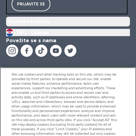
PRIJAVITE SE
Postavke kolačića
HR |
Change
Povežite se s nama
We use cookies and other tracking tools on this site, which may be
provided by third parties, to operate and secure our site, enable
Pomoć I Informacije
social media features, enhance performance, tailor user
experiences, support our marketing and advertising efforts. These
also enable us and third parties to access and record user and
activity data, such as IP addresses and online identifiers, referring
Proizvodi
URLs, searches and interactions, browser and device details, and
other usage information, which may be used to provide enhanced
functionality and personalized experiences, analyze and improve
performance, and reach users with more relevant content and ads
on this site and across third party sites. If you click “Accept All” this
Informacije O Tvrtki
site may deploy cookies (including third party cookies) for all of
these purposes. If you click “Limit Cookies,” your IP address and
other browsing information may still be collected but only cookies