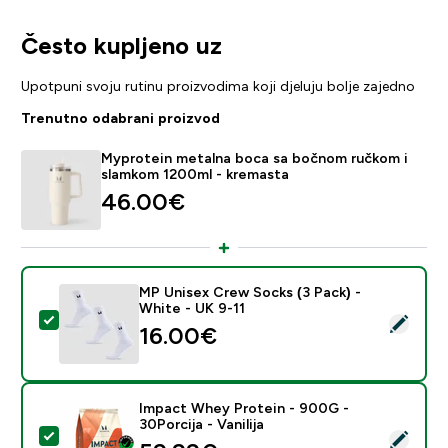
Često kupljeno uz
Upotpuni svoju rutinu proizvodima koji djeluju bolje zajedno
Trenutno odabrani proizvod
Myprotein metalna boca sa bočnom ručkom i
slamkom 1200ml - kremasta
46.00€‎
MP Unisex Crew Socks (3 Pack) -
White - UK 9-11
Odaberi ovaj proizvod - MP Unisex Crew Socks (3 Pack
16.00€‎
Impact Whey Protein - 900G -
30Porcija - Vanilija
Odaberi ovaj proizvod - Impact Whey Protein - 900G - 