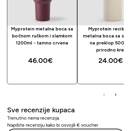
Myprotein metalna boca sa
Myprotein reciklir
bočnom ručkom i slamkom
metalna boca sa sl
1200ml - tamno crvena
na preklop 500 ml
prirodno krem
46.00€‎
24.00€‎
BRZA KUPNJA
BRZA KUPNJA
Sve recenzije kupaca
Trenutno nema recenzija.
Napišite recenziju kako bi osvojili € voucher.