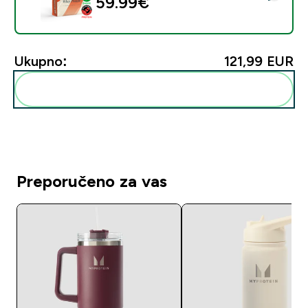
59.99€‎
Ukupno:
121,99 EUR‎
Dodaj ovo u svoju rutinu
Preporučeno za vas