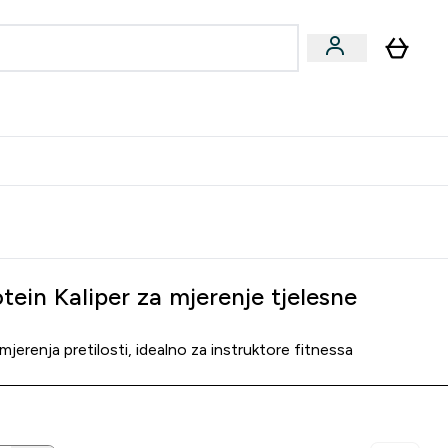
formance
submenu
Vegan submenu
Enter Performance submenu
⌄
učite prijatelju i zaradite 10 EUR
tein Kaliper za mjerenje tjelesne
mjerenja pretilosti, idealno za instruktore fitnessa