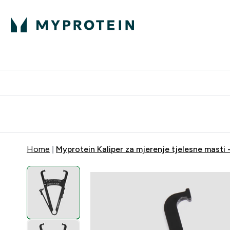
Proteini
Besplatna dostava pri kupn
Home
Myprotein Kaliper za mjerenje tjelesne masti 