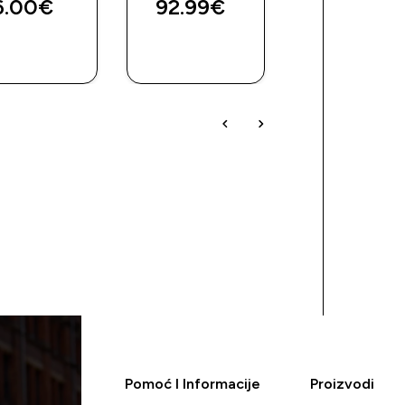
6.00€‎
92.99€‎
73.99€‎
BRZA
BRZA
BRZA
KUPNJA
KUPNJA
KUPNJA
Pomoć I Informacije
Proizvodi