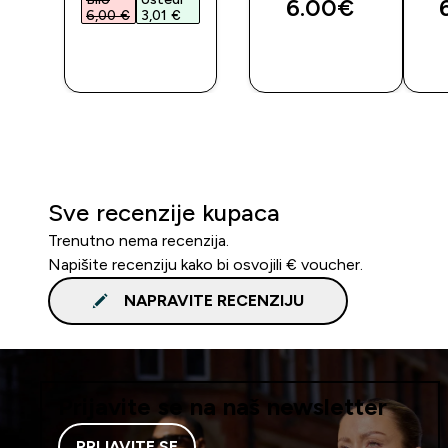
6.00€‎
6,00 €‎
3,01 €‎
BRZA
BRZA
KUPNJA
KUPNJA
Sve recenzije kupaca
Trenutno nema recenzija.
Napišite recenziju kako bi osvojili € voucher.
NAPRAVITE RECENZIJU
Prijavite se na naš newsletter
PRIJAVITE SE