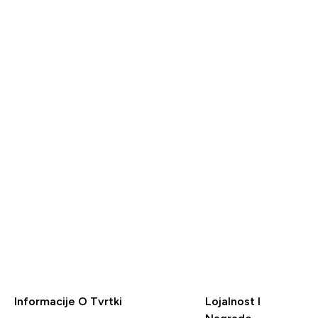
7,99 €‎
2,40 €‎
BRZA
KUPNJA
Informacije O Tvrtki
Lojalnost I