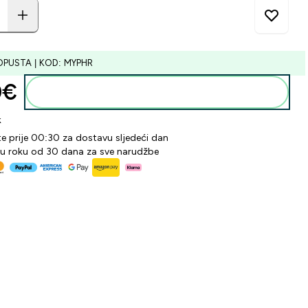
OPUSTA | KOD: MYPHR
€‎
Dodaj u košaricu
k
te prije 00:30 za dostavu sljedeći dan
 u roku od 30 dana za sve narudžbe