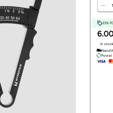
33% P
6.00
In stoc
Naruči
Povrat