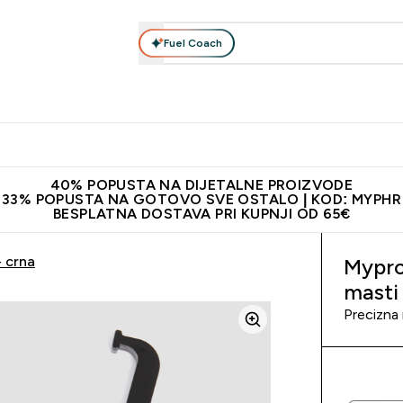
Fuel Coach
Prehrana
Odjeća
Vitamini
Snackovi
Vegan
Per
Enter Proteini submenu
Enter Prehrana submenu
Enter Odjeća submenu
Enter Vitamini submenu
Enter Snackovi 
Enter 
⌄
⌄
⌄
⌄
⌄
⌄
ji od 65€
Najnovija odjeća
Proizvodi najveće kvalitete
Prepor
40% POPUSTA NA DIJETALNE PROIZVODE
33% POPUSTA NA GOTOVO SVE OSTALO | KOD: MYPHR
BESPLATNA DOSTAVA PRI KUPNJI OD 65€
- crna
Mypro
masti
Precizna 