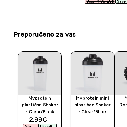
Was 71,99 EUR‎
Save 
Preporučeno za vas
ake
Myprotein
Myprotein mini
 -
plastičan Shaker
plastičan Shaker
Rec
- Clear/Black
- Clear/Black
discounted price
2.99€‎
Bilo
Uštedi