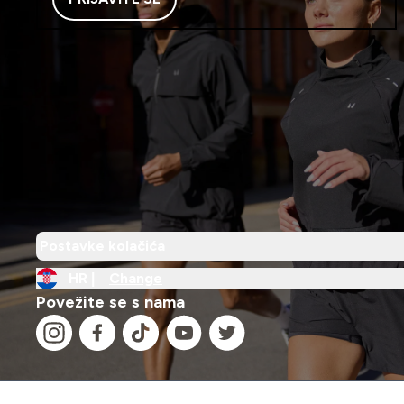
Postavke kolačića
HR |
Change
Povežite se s nama