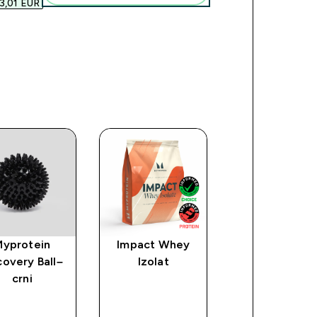
3,01 EUR‎
Myprotein
Impact Whey
Myprotein Cl
overy Ball–
Izolat
Whey Protei
crni