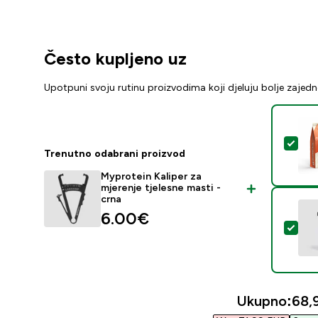
Često kupljeno uz
Upotpuni svoju rutinu proizvodima koji djeluju bolje zajed
Odab
Trenutno odabrani proizvod
Myprotein Kaliper za
mjerenje tjelesne masti -
crna
6.00€‎
Odab
Ukupno:
68,