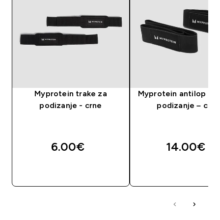
Myprotein trake za
Myprotein antilop tra
podizanje - crne
podizanje – crn
6.00€‎
14.00€‎
BRZA KUPNJA
BRZA KUPNJA