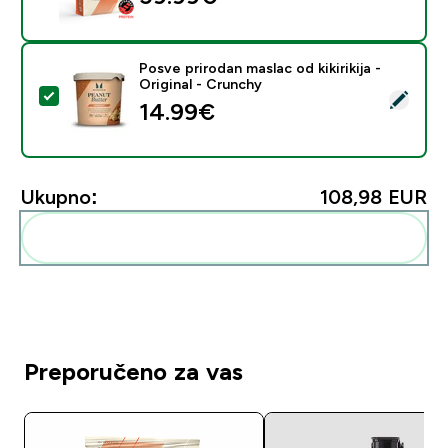
Posve prirodan maslac od kikirikija -
Original - Crunchy
Odaberi ovaj proizvod - Posve prirodan maslac od kikirik
14.99€‎
Ukupno:
108,98 EUR‎
Dodaj ovo u svoju rutinu
Preporučeno za vas