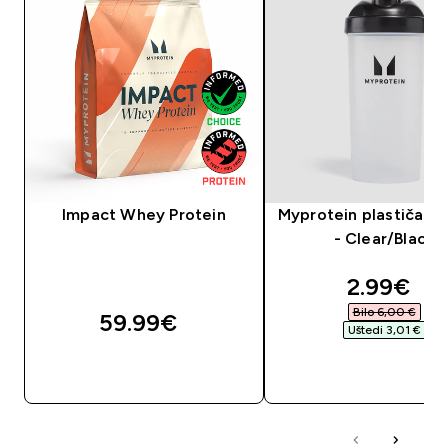
Impact Whey Protein
Myprotein plastičan 
- Clear/Black
discount
2.99€‎
Bilo 6,00 €‎
59.99€‎
Uštedi 3,01 €‎
BRZA KUPNJA
BRZA KUPNJA