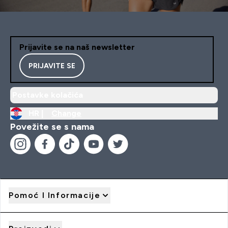
Prijavite se na naš newsletter
PRIJAVITE SE
Postavke kolačića
HR |
Change
Povežite se s nama
Pomoć I Informacije