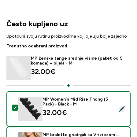
Često kupljeno uz
Upotpuni svoju rutinu proizvodima koji djeluju bolje zajedno
Trenutno odabrani proizvod
MP ženske tange srednje visine (paket od 5
komada) – bijela - M
32.00€‎
MP Women's Mid Rise Thong (5
Pack) - Black - M
Odaberi ovaj proizvod - MP Women's Mid Rise Thong (5
32.00€‎
MP bralette grudnjak sa V-izrezom –