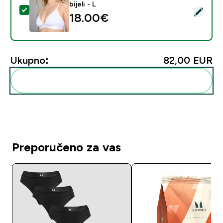
bijeli - L
Odaberi ovaj proizvod - MP bralette grudnjak sa V-izrez
18.00€‎
Ukupno:
82,00 EUR‎
Dodaj ovo u svoju rutinu
Preporučeno za vas