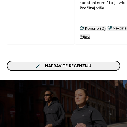
konstantnom što je vrlo
Pročitaj više
važno tokom ljetnog pe
kada su vanjske tempera
vrlo visoke. Također je o
zamjena klasičnim plast
Nekoris
Korisno (0)
bocama iz higijenskih ra
Prijavi
Jako sam zadovoljan i
preporučam bocu svima 
NAPRAVITE RECENZIJU