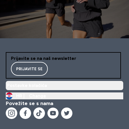
Prijavite se na naš newsletter
PRIJAVITE SE
Postavke kolačića
HR |
Change
Povežite se s nama