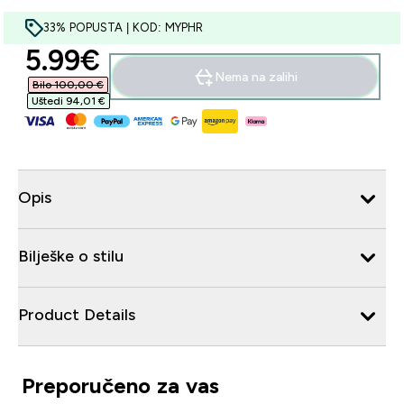
33% POPUSTA | KOD: MYPHR
discounted price
5.99€‎
Nema na zalihi
Bilo 100,00 €‎
Uštedi 94,01 €‎
Opis
Bilješke o stilu
Product Details
Preporučeno za vas