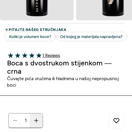
1 customer reviews
1 Reviews
5 out of 5 stars
Boca s dvostrukom stijenkom —
crna
Čuvajte pića vrućima ili hladnima u našoj nepropusnoj
boci