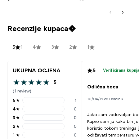
Recenzije kupaca�
5
1
4
3
2
1
UKUPNA OCJENA
5
Verificirana kupnj
5
5 out of 5 stars
Odlična boca
(1 review)
10/04/19 od Dominik
5
★
1
5 stars rating 1 reviews
4
★
0
4 stars rating 0 reviews
Jako sam zadovoljan b
3
★
0
3 stars rating 0 reviews
Kupio sam ju kako bih ju
2
★
0
koristio tokom treninga j
2 stars rating 0 reviews
1
★
0
održavati temperaturu 
1 stars rating 0 reviews