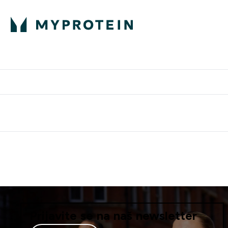
Proteini
Besplatna dostava pri kupn
Prijavite se na naš newsletter