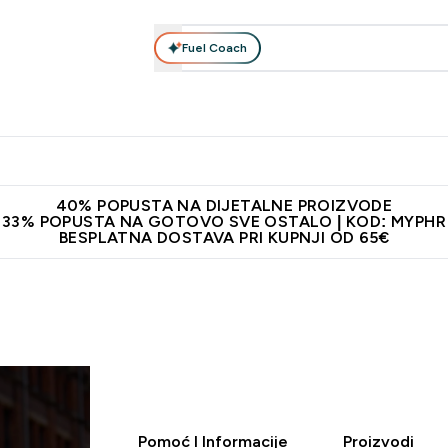
Fuel Coach
Prehrana
Odjeća
Vitamini
Snackovi
Vegan
Per
Enter Proteini submenu
Enter Prehrana submenu
Enter Odjeća submenu
Enter Vitamini submenu
Enter Snackovi 
Enter 
⌄
⌄
⌄
⌄
⌄
⌄
ji od 65€
Najnovija odjeća
Proizvodi najveće kvalitete
Prepor
40% POPUSTA NA DIJETALNE PROIZVODE
33% POPUSTA NA GOTOVO SVE OSTALO | KOD: MYPHR
BESPLATNA DOSTAVA PRI KUPNJI OD 65€
Pomoć I Informacije
Proizvodi