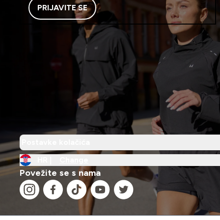
PRIJAVITE SE
Postavke kolačića
HR |
Change
Povežite se s nama