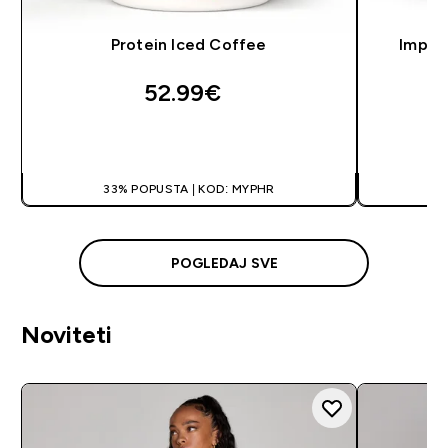
Protein Iced Coffee
Impac
52.99€‎
BRZA KUPNJA
33% POPUSTA | KOD: MYPHR
3
POGLEDAJ SVE
Noviteti