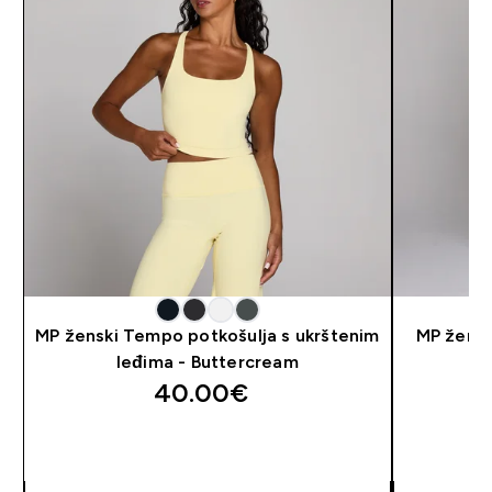
MP ženski Tempo potkošulja s ukrštenim
MP žensk
leđima - Buttercream
40.00€‎
BRZA KUPNJA