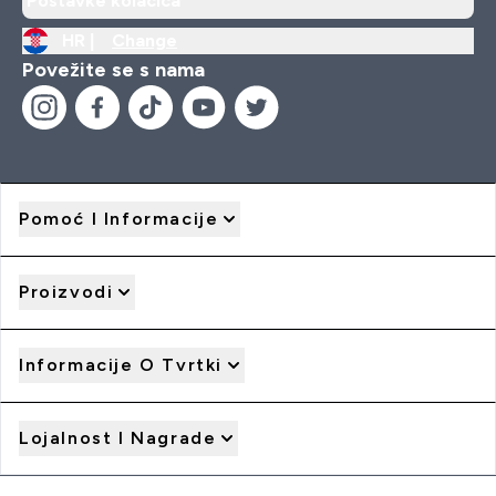
Postavke kolačića
HR |
Change
Povežite se s nama
Pomoć I Informacije
Proizvodi
Informacije O Tvrtki
Lojalnost I Nagrade