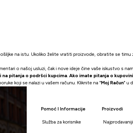
iljke na istu. Ukoliko želite vratiti proizvode, obratite se timu 
mentari o našoj usluzi, čak i nove ideje čine vaše iskustvo s nama
 na pitanja o podršci kupcima
.
Ako imate pitanja o kupovini
oruke koji se nalazi u vašem računu. Kliknite na "
Moj Račun
" u 
Pomoć I Informacije
Proizvodi
Služba za korisnike
Najprodavanij