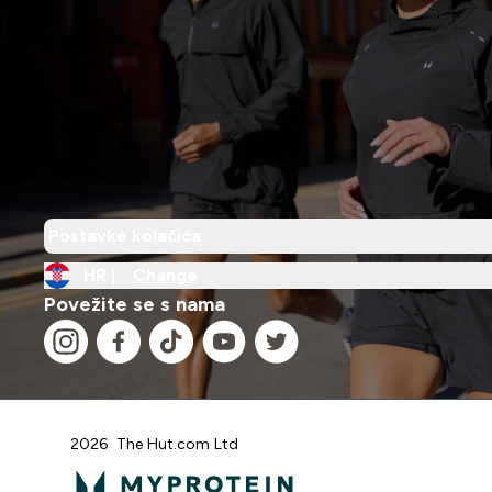
Postavke kolačića
HR |
Change
Povežite se s nama
2026 The Hut.com Ltd