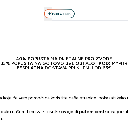
Fuel Coach
Prehrana
Odjeća
Vitamini
Snackovi
Vegan
Per
Enter Proteini submenu
Enter Prehrana submenu
Enter Odjeća submenu
Enter Vitamini submenu
Enter Snackovi 
Enter 
⌄
⌄
⌄
⌄
⌄
⌄
ji od 65€
Najnovija odjeća
Proizvodi najveće kvalitete
Prepor
40% POPUSTA NA DIJETALNE PROIZVODE
33% POPUSTA NA GOTOVO SVE OSTALO | KOD: MYPHR
BESPLATNA DOSTAVA PRI KUPNJI OD 65€
koja će vam pomoći da koristite naše stranice, pokazati kako reg
oruku našem timu za korisnike
ovdje
ili putem centra za poru
h.