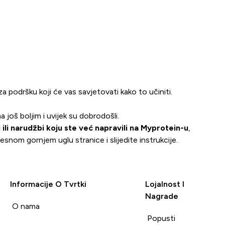
za podršku koji će vas savjetovati kako to učiniti.
 još boljim i uvijek su dobrodošli.
 ili narudžbi koju ste već napravili na Myprotein-u
,
desnom gornjem uglu stranice i slijedite instrukcije.
Informacije O Tvrtki
Lojalnost I
Nagrade
i
O nama
Popusti