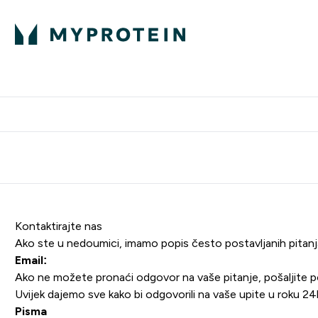
Proteini
Besplatna dostava pri kupn
Kontaktirajte nas
Ako ste u nedoumici, imamo popis često postavljanih pitanja 
Email:
Ako ne možete pronaći odgovor na vaše pitanje, pošaljite p
Uvijek dajemo sve kako bi odgovorili na vaše upite u roku 24
Pisma