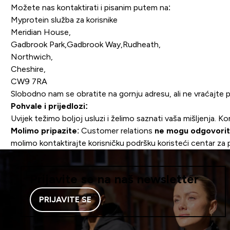
Možete nas kontaktirati i pisanim putem na:
Myprotein služba za korisnike
Meridian House,
Gadbrook Park,Gadbrook Way,Rudheath,
Northwich,
Cheshire,
CW9 7RA
Slobodno nam se obratite na gornju adresu, ali ne vraćajte poš
Pohvale i prijedlozi:
Uvijek težimo boljoj usluzi i želimo saznati vaša mišljenja. Ko
Molimo pripazite
: Customer relations
ne mogu odgovoriti
molimo kontaktirajte korisničku podršku koristeći centar za p
Prijavite se na naš newsletter
PRIJAVITE SE