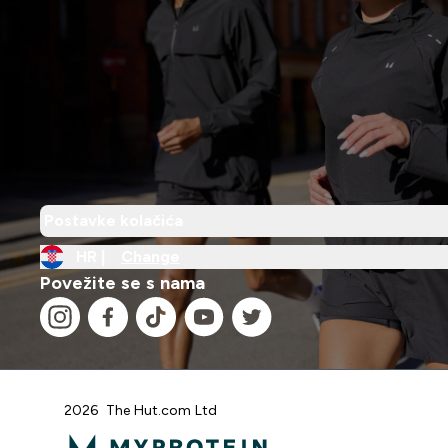
Postavke kolačića
HR |
Change
Povežite se s nama
2026 The Hut.com Ltd