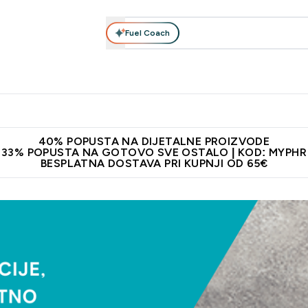
Fuel Coach
Prehrana
Odjeća
Vitamini
Snackovi
Vegan
Per
Enter Proteini submenu
Enter Prehrana submenu
Enter Odjeća submenu
Enter Vitamini submenu
Enter Snackovi 
Enter 
⌄
⌄
⌄
⌄
⌄
⌄
ji od 65€
Najnovija odjeća
Proizvodi najveće kvalitete
Prepor
40% POPUSTA NA DIJETALNE PROIZVODE
33% POPUSTA NA GOTOVO SVE OSTALO | KOD: MYPHR
BESPLATNA DOSTAVA PRI KUPNJI OD 65€