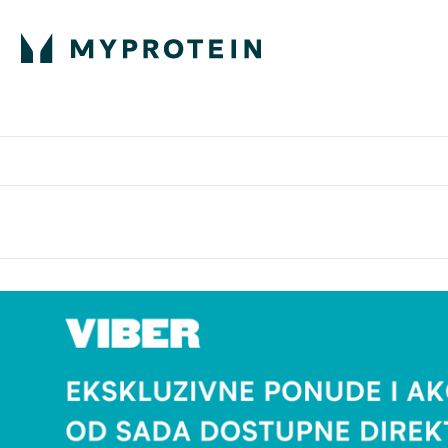
Proteini
Besplatna dostava pri kupn