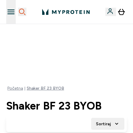
Najnovija odjeća
40% POPUSTA + DODATNIH 5% PRI KUPNJI 2 KOMADA
ODJEĆE | KOD: MYPHR
PONUDA VAŽI DO KRAJA DANA
0 0
:
0 2
:
5 6
:
0 9
Dan
Sat
Minute
Sekundi
Početna
Shaker BF 23 BYOB
Shaker BF 23 BYOB
Sortiraj