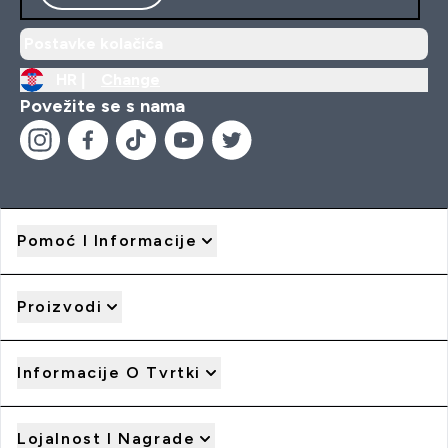
Postavke kolačića
HR |
Change
Povežite se s nama
Pomoć I Informacije
Proizvodi
Informacije O Tvrtki
Lojalnost I Nagrade