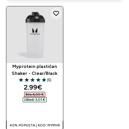
Myprotein plastičan
Shaker - Clear/Black
(6)
4.83 out of 5 stars
discounted price
2.99€‎
Bilo 6,00 €‎
Uštedi 3,01 €‎
BRZA KUPNJA
40% POPUSTA | KOD: MYPHR