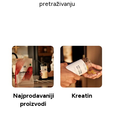
pretraživanju
Kreni s kupovinom
Najprodavaniji
Kreatin
proizvodi