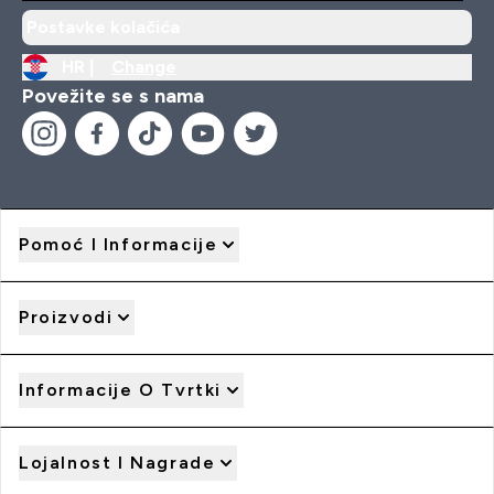
Postavke kolačića
HR |
Change
Povežite se s nama
Pomoć I Informacije
Proizvodi
Informacije O Tvrtki
Lojalnost I Nagrade