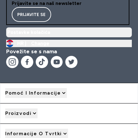
Prijavite se na naš newsletter
PRIJAVITE SE
Postavke kolačića
HR |
Change
Povežite se s nama
Pomoć I Informacije
Proizvodi
Informacije O Tvrtki