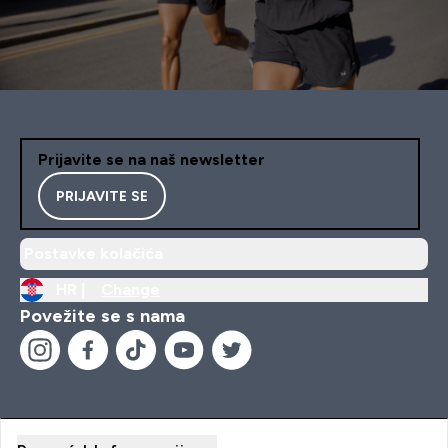
Prijavite se na naš newsletter
PRIJAVITE SE
Postavke kolačića
HR |
Change
Povežite se s nama