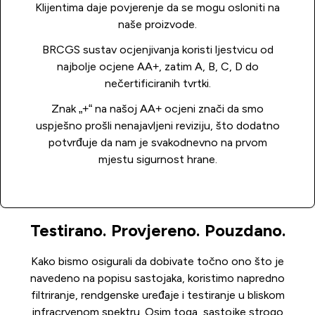
Klijentima daje povjerenje da se mogu osloniti na
naše proizvode.
BRCGS sustav ocjenjivanja koristi ljestvicu od
najbolje ocjene AA+, zatim A, B, C, D do
nečertificiranih tvrtki.
Znak „+“ na našoj AA+ ocjeni znači da smo
uspješno prošli nenajavljeni reviziju, što dodatno
potvrđuje da nam je svakodnevno na prvom
mjestu sigurnost hrane.
Testirano. Provjereno. Pouzdano.
Kako bismo osigurali da dobivate točno ono što je
navedeno na popisu sastojaka, koristimo napredno
filtriranje, rendgenske uređaje i testiranje u bliskom
infracrvenom spektru. Osim toga, sastojke strogo