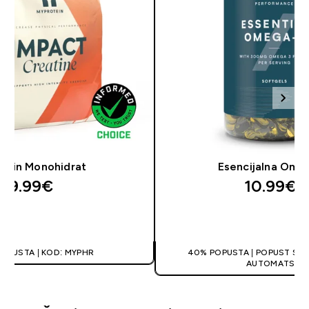
eatin Monohidrat
Esencijalna Ome
9.99€‎
10.99€‎
BRZA KUPNJA
BRZA KUPN
POPUSTA | KOD: MYPHR
40% POPUSTA | POPUST SE 
AUTOMATSKI