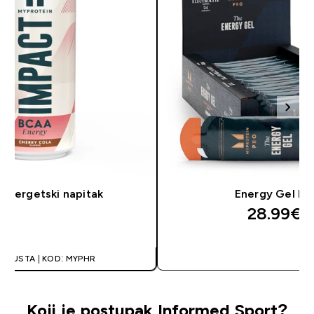
energetski napitak
Energy Gel Eli
28.99€‎
BRZA KUPNJA
BRZA KUPN
POPUSTA | KOD: MYPHR
Koji je postupak Informed Sport?