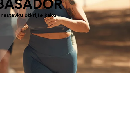
MBASADOR
 nastavku otkrijte kako...