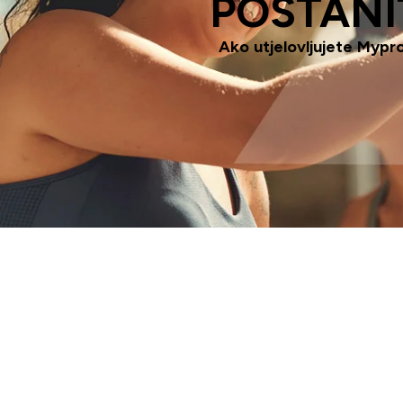
POSTANI
Ako utjelovljujete Myprot