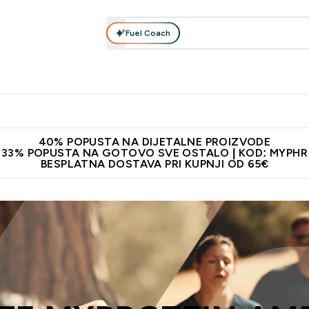
Fuel Coach
Prehrana
Odjeća
Vitamini
Snackovi
Vegan
Per
Enter Proteini submenu
Enter Prehrana submenu
Enter Odjeća submenu
Enter Vitamini submenu
Enter Snackovi 
Enter 
⌄
⌄
⌄
⌄
⌄
⌄
ji od 65€
Najnovija odjeća
Proizvodi najveće kvalitete
Prepor
40% POPUSTA NA DIJETALNE PROIZVODE
33% POPUSTA NA GOTOVO SVE OSTALO | KOD: MYPHR
BESPLATNA DOSTAVA PRI KUPNJI OD 65€