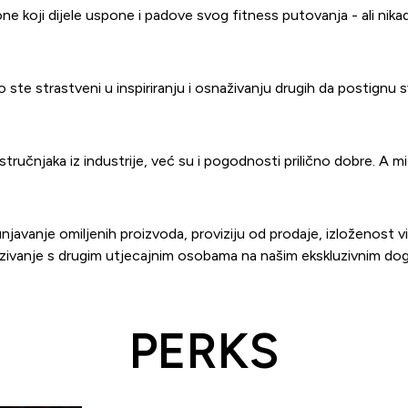
one koji dijele uspone i padove svog fitness putovanja - ali nik
ste strastveni u inspiriranju i osnaživanju drugih da postignu svo
ručnjaka iz industrije, već su i pogodnosti prilično dobre. A mi
vanje omiljenih proizvoda, proviziju od prodaje, izloženost više 
zivanje s drugim utjecajnim osobama na našim ekskluzivnim dog
PERKS