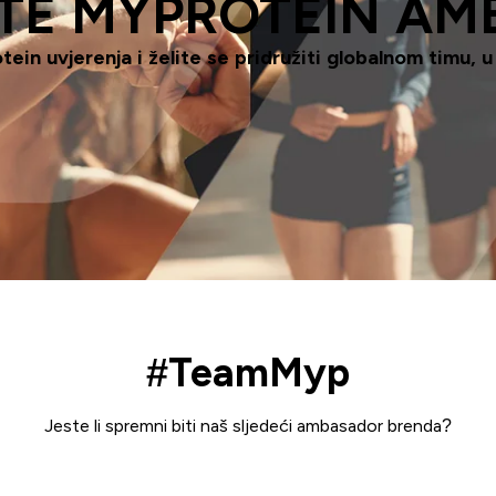
TE MYPROTEIN A
ein uvjerenja i želite se pridružiti globalnom timu, u
#TeamMyp
Jeste li spremni biti naš sljedeći ambasador brenda?