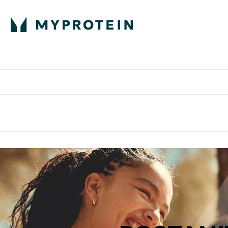
Proteini
Besplatna dostava pri kupn