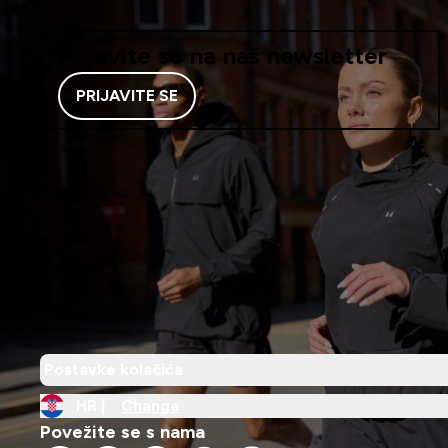
Prijavite se na naš newsletter
PRIJAVITE SE
Postavke kolačića
HR |
Change
Povežite se s nama