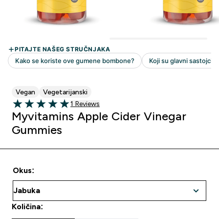
Vegan
Vegetarijanski
1 customer reviews
1 Reviews
5 out of 5 stars
Myvitamins Apple Cider Vinegar
Gummies
Okus:
Količina: