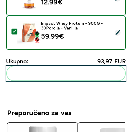
12.99€‎
Impact Whey Protein - 900G -
30Porcija - Vanilija
Odaberi ovaj proizvod - Impact Whey Protein - 900G - 
59.99€‎
Ukupno:
93,97 EUR‎
Dodaj ovo u svoju rutinu
Preporučeno za vas