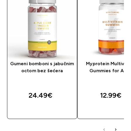
Gumeni bomboni s jabučnim
Myprotein Multivit
octom bez šećera
Gummies for Adul
24.49€‎
12.99€‎
BRZA KUPNJA
BRZA KUPNJA