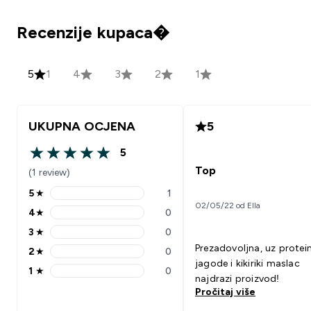
Recenzije kupaca�
5
1
4
3
2
1
UKUPNA OCJENA
5
5
5 out of 5 stars
Top
(1 review)
5
★
1
5 stars rating 1 reviews
02/05/22 od Ella
4
★
0
4 stars rating 0 reviews
3
★
0
3 stars rating 0 reviews
Prezadovoljna, uz protei
2
★
0
2 stars rating 0 reviews
jagode i kikiriki maslac
1
★
0
1 stars rating 0 reviews
najdrazi proizvod!
Pročitaj više