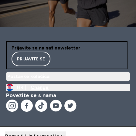
Prijavite se na naš newsletter
PRIJAVITE SE
Postavke kolačića
HR |
Change
Povežite se s nama