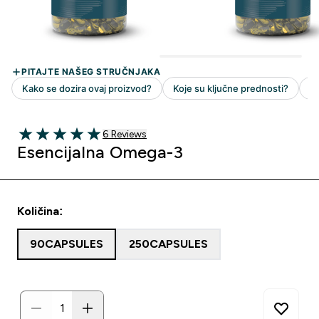
6 customer reviews
6 Reviews
5 out of 5 stars
Esencijalna Omega-3
Količina:
90CAPSULES
250CAPSULES