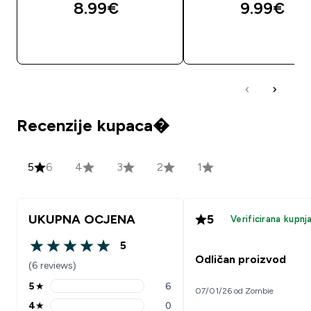
8.99€‎
9.99€‎
BRZA KUPNJA
BRZA KUPNJA
Recenzije kupaca�
5
6
4
3
2
1
UKUPNA OCJENA
5
Verificirana kupnj
5
5 out of 5 stars
Odličan proizvod
(6 reviews)
5
★
6
07/01/26 od Zombie
5 stars rating 6 reviews
4
★
0