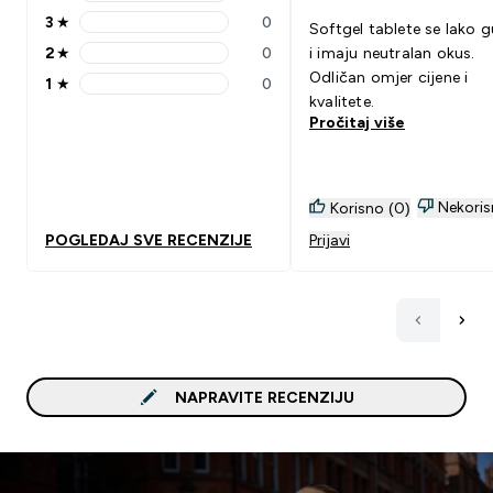
4 stars rating 0 reviews
3
★
0
Softgel tablete se lako g
3 stars rating 0 reviews
2
★
0
i imaju neutralan okus.
2 stars rating 0 reviews
Odličan omjer cijene i
1
★
0
1 stars rating 0 reviews
kvalitete.
Pročitaj više
Nekoris
Korisno (0)
POGLEDAJ SVE RECENZIJE
Prijavi
NAPRAVITE RECENZIJU