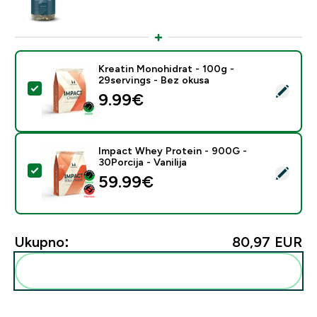
Kreatin Monohidrat - 100g -
29servings - Bez okusa
Odaberi ovaj proizvod - Kreatin Monohidrat - 100g - 2
9.99€‎
Impact Whey Protein - 900G -
30Porcija - Vanilija
Odaberi ovaj proizvod - Impact Whey Protein - 900G - 
59.99€‎
Ukupno:
80,97 EUR‎
Dodaj ovo u svoju rutinu