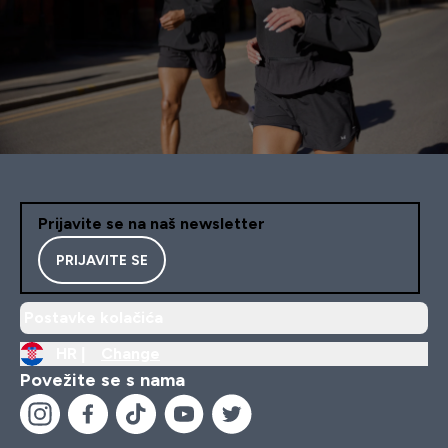
Prijavite se na naš newsletter
PRIJAVITE SE
Postavke kolačića
HR |
Change
Povežite se s nama