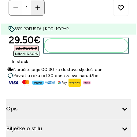
33% POPUSTA | KOD: MYPHR
discounted price
29.50€‎
Dodaj u košaricu
Bilo 36,00 €‎
Uštedi 6,50 €‎
In stock
Naručite prije 00:30 za dostavu sljedeći dan
Povrat u roku od 30 dana za sve narudžbe
Opis
Bilješke o stilu