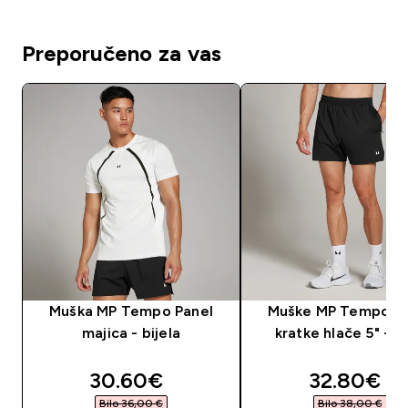
Preporučeno za vas
Muška MP Tempo Panel
Muške MP Tempo Pa
majica - bijela
kratke hlače 5" - c
discounted price
discounte
30.60€‎
32.80€‎
Bilo 36,00 €‎
Bilo 38,00 €‎