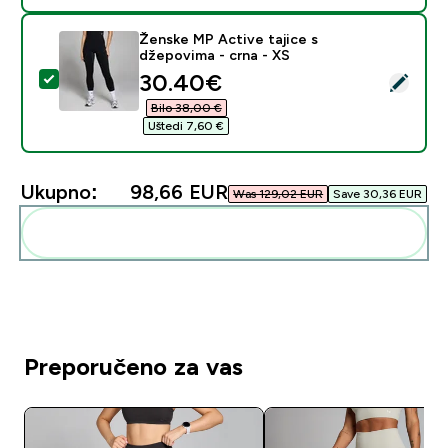
Ženske MP Active tajice s
džepovima - crna - XS
discounted price
30.40€‎
Odaberi ovaj proizvod - Ženske MP Active tajice s dže
Bilo 38,00 €‎
Uštedi 7,60 €‎
Ukupno:
98,66 EUR‎
Was 129,02 EUR‎
Save 30,36 EUR‎
Dodaj ovo u svoju rutinu
Preporučeno za vas