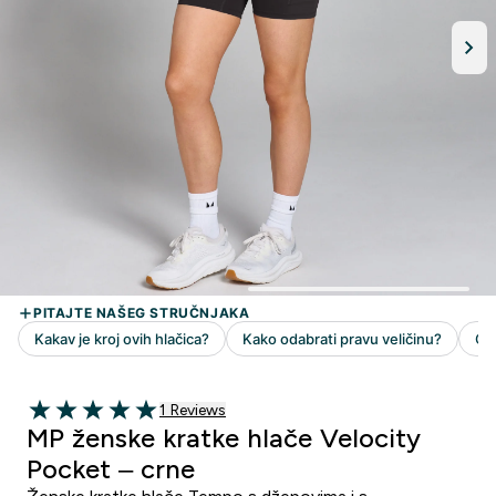
1 customer reviews
1 Reviews
5 out of 5 stars
MP ženske kratke hlače Velocity
Pocket – crne