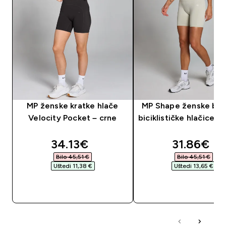
MP ženske kratke hlače
MP Shape ženske be
Velocity Pocket – crne
biciklističke hlačice 
discounted price
discounte
34.13€‎
31.86€‎
Bilo 45,51 €‎
Bilo 45,51 €‎
Uštedi 11,38 €‎
Uštedi 13,65 €‎
BRZA KUPNJA
BRZA KUPNJA