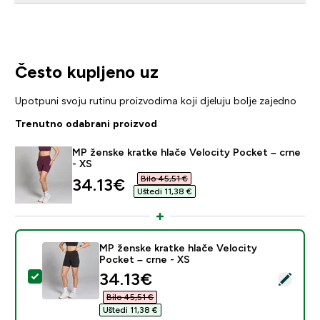
Često kupljeno uz
Upotpuni svoju rutinu proizvodima koji djeluju bolje zajedno
Trenutno odabrani proizvod
MP ženske kratke hlače Velocity Pocket – crne
- XS
Bilo 45,51 €‎
discounted price
34.13€‎
Uštedi 11,38 €‎
MP ženske kratke hlače Velocity
Pocket – crne - XS
discounted price
34.13€‎
Odaberi ovaj proizvod - MP ženske kratke hlače Veloci
Bilo 45,51 €‎
Uštedi 11,38 €‎