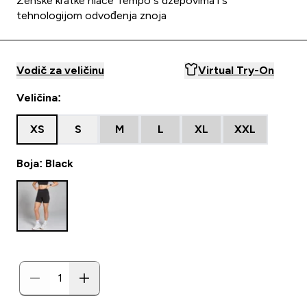
Ženske kratke hlače Tempo s džepovima i s
tehnologijom odvođenja znoja
Vodič za veličinu
Virtual Try-On
Veličina:
XS
S
M
L
XL
XXL
Boja: Black