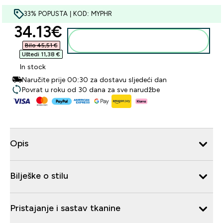
33% POPUSTA | KOD: MYPHR
discounted price
34.13€‎
Dodaj u košaricu
Bilo 45,51 €‎
Uštedi 11,38 €‎
In stock
Naručite prije 00:30 za dostavu sljedeći dan
Povrat u roku od 30 dana za sve narudžbe
Opis
Bilješke o stilu
Pristajanje i sastav tkanine