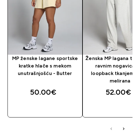
MP ženske lagane sportske
Ženska MP lagana tren
kratke hlače s mekom
ravnim nogavicama
unutrašnjošću - Butter
loopback tkanjem - 
melirana
50.00€‎
52.00€‎
BRZA KUPNJA
BRZA KUPNJA