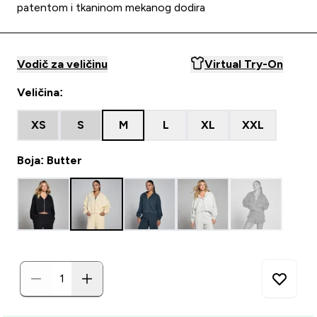
patentom i tkaninom mekanog dodira
Vodič za veličinu
Virtual Try-On
Veličina:
XS
S
M
L
XL
XXL
Boja: Butter