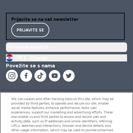
Prijavite se na naš newsletter
PRIJAVITE SE
Postavke kolačića
HR |
Change
Povežite se s nama
We use cookies and other tracking tools on this site, which may be
provided by third parties, to operate and secure our site, enable
Pomoć I Informacije
social media features, enhance performance, tailor user
experiences, support our marketing and advertising efforts. These
also enable us and third parties to access and record user and
activity data, such as IP addresses and online identifiers, referring
Proizvodi
URLs, searches and interactions, browser and device details, and
other usage information, which may be used to provide enhanced