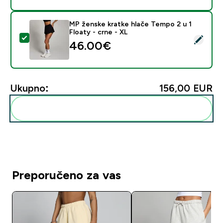
MP ženske kratke hlače Tempo 2 u 1
Floaty - crne - XL
Odaberi ovaj proizvod - MP ženske kratke hlače Tempo 
46.00€‎
Ukupno:
156,00 EUR‎
Dodaj ovo u svoju rutinu
Preporučeno za vas