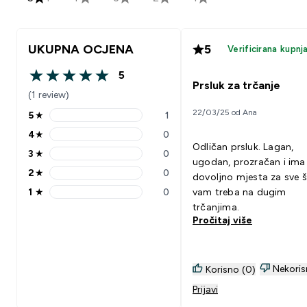
UKUPNA OCJENA
5
Verificirana kupnj
5
5 out of 5 stars
Prsluk za trčanje
(1 review)
22/03/25 od Ana
5
★
1
5 stars rating 1 reviews
4
★
0
4 stars rating 0 reviews
Odličan prsluk. Lagan,
3
★
0
3 stars rating 0 reviews
ugodan, prozračan i ima
2
★
0
dovoljno mjesta za sve 
2 stars rating 0 reviews
1
★
0
vam treba na dugim
1 stars rating 0 reviews
trčanjima.
Pročitaj više
Nekoris
Korisno (0)
Prijavi