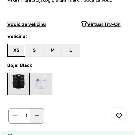
Paket hidratacijskog prsluka i mekih boca za vodu
Vodič za veličinu
Virtual Try-On
Veličina:
XS
S
M
L
Boja: Black