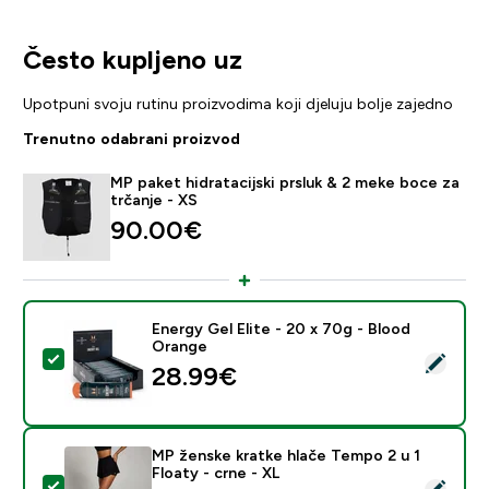
Često kupljeno uz
Upotpuni svoju rutinu proizvodima koji djeluju bolje zajedno
Trenutno odabrani proizvod
MP paket hidratacijski prsluk & 2 meke boce za
trčanje - XS
90.00€‎
Energy Gel Elite - 20 x 70g - Blood
Orange
Odaberi ovaj proizvod - Energy Gel Elite - 20 x 70g -
28.99€‎
MP ženske kratke hlače Tempo 2 u 1
Floaty - crne - XL
Odaberi ovaj proizvod - MP ženske kratke hlače Tempo 