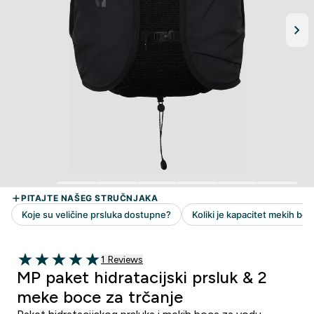
1 customer reviews
1 Reviews
5 out of 5 stars
MP paket hidratacijski prsluk & 2
meke boce za trčanje