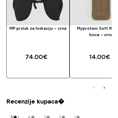
MP prsluk za hidraciju – crna
Myprotein Soft Run
boca – crna
74.00€‎
14.00€‎
BRZA KUPNJA
BRZA KUPNJA
Recenzije kupaca�
5
1
4
3
2
1