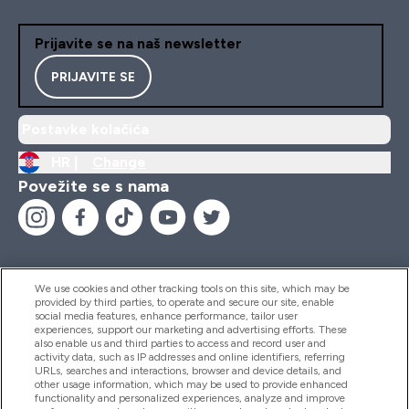
Prijavite se na naš newsletter
PRIJAVITE SE
Postavke kolačića
HR |
Change
Povežite se s nama
We use cookies and other tracking tools on this site, which may be
provided by third parties, to operate and secure our site, enable
Pomoć I Informacije
social media features, enhance performance, tailor user
experiences, support our marketing and advertising efforts. These
also enable us and third parties to access and record user and
activity data, such as IP addresses and online identifiers, referring
Proizvodi
URLs, searches and interactions, browser and device details, and
other usage information, which may be used to provide enhanced
functionality and personalized experiences, analyze and improve