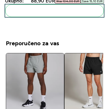
Ukupno:
88,90 EUR‎
Was 104,00 EUR‎
Save 15,10 EUR‎
Dodaj ovo u svoju rutinu
Preporučeno za vas