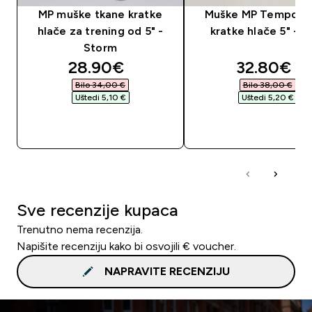
MP muške tkane kratke
Muške MP Tempo Pa
hlače za trening od 5" -
kratke hlače 5" - c
Storm
discounted price
discounte
28.90€‎
32.80€‎
Bilo 34,00 €‎
Bilo 38,00 €‎
Uštedi 5,10 €‎
Uštedi 5,20 €‎
BRZA KUPNJA
BRZA KUPNJA
Sve recenzije kupaca
Trenutno nema recenzija.
Napišite recenziju kako bi osvojili € voucher.
NAPRAVITE RECENZIJU