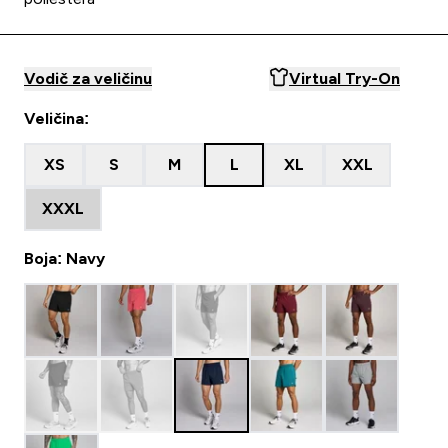
Vodič za veličinu
Virtual Try-On
Veličina:
XS
S
M
L
XL
XXL
XXXL
Boja: Navy