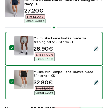
Navy - L
discounted price
27.20€‎
Bilo 32,00 €‎
Uštedi 4,80 €‎
MP muške tkane kratke hlače za
trening od 5" - Storm - L
discounted price
28.90€‎
Odaberi ovaj proizvod - MP muške tkane kratke hlače za
Bilo 34,00 €‎
Uštedi 5,10 €‎
Muške MP Tempo Panel kratke hlače
5" - crna - XS
discounted price
32.80€‎
Odaberi ovaj proizvod - Muške MP Tempo Panel kratke h
Bilo 38,00 €‎
Uštedi 5,20 €‎