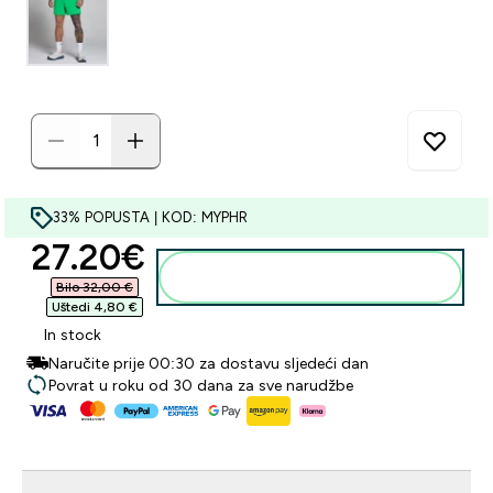
33% POPUSTA | KOD: MYPHR
discounted price
27.20€‎
Dodaj u košaricu
Bilo 32,00 €‎
Uštedi 4,80 €‎
In stock
Naručite prije 00:30 za dostavu sljedeći dan
Povrat u roku od 30 dana za sve narudžbe