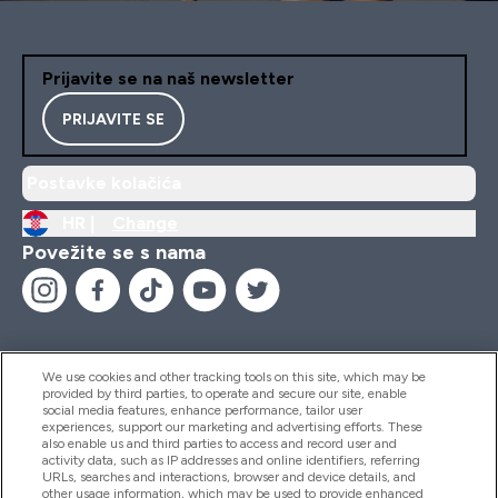
Prijavite se na naš newsletter
PRIJAVITE SE
Postavke kolačića
HR |
Change
Povežite se s nama
We use cookies and other tracking tools on this site, which may be
provided by third parties, to operate and secure our site, enable
Pomoć I Informacije
social media features, enhance performance, tailor user
experiences, support our marketing and advertising efforts. These
also enable us and third parties to access and record user and
activity data, such as IP addresses and online identifiers, referring
Proizvodi
URLs, searches and interactions, browser and device details, and
other usage information, which may be used to provide enhanced