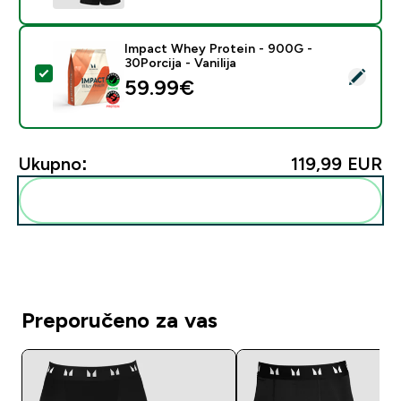
Impact Whey Protein - 900G -
30Porcija - Vanilija
Odaberi ovaj proizvod - Impact Whey Protein - 900G - 
59.99€‎
Ukupno:
119,99 EUR‎
Dodaj ovo u svoju rutinu
Preporučeno za vas