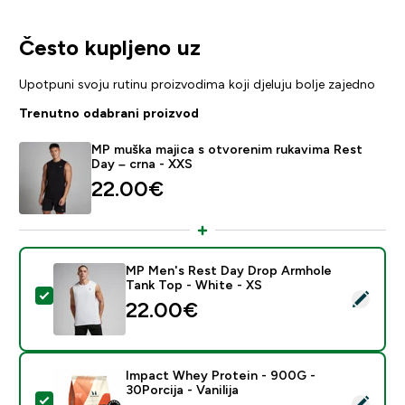
Često kupljeno uz
Upotpuni svoju rutinu proizvodima koji djeluju bolje zajedno
Trenutno odabrani proizvod
MP muška majica s otvorenim rukavima Rest
Day – crna - XXS
22.00€‎
MP Men's Rest Day Drop Armhole
Tank Top - White - XS
Odaberi ovaj proizvod - MP Men's Rest Day Drop Armh
22.00€‎
Impact Whey Protein - 900G -
30Porcija - Vanilija
Odaberi ovaj proizvod - Impact Whey Protein - 900G - 