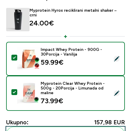
Myprotein Hyrox reciklirani metalni shaker –
crni
24.00€‎
Impact Whey Protein - 900G -
30Porcija - Vanilija
Odaberi ovaj proizvod - Impact Whey Protein - 900G - 
59.99€‎
Myprotein Clear Whey Protein -
500g - 20Porcija - Limunada od
Odaberi ovaj proizvod - Myprotein Clear Whey Protein
maline
73.99€‎
Ukupno:
157,98 EUR‎