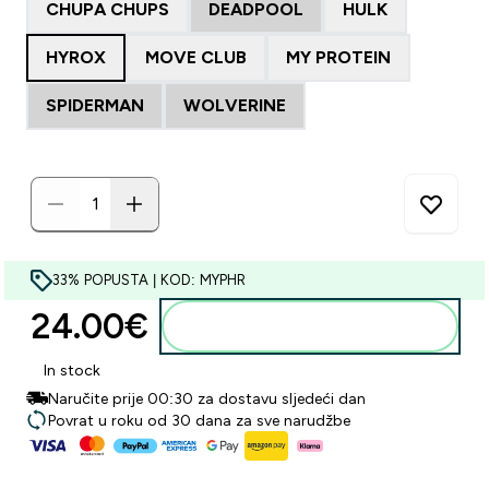
CHUPA CHUPS
DEADPOOL
HULK
HYROX
MOVE CLUB
MY PROTEIN
SPIDERMAN
WOLVERINE
33% POPUSTA | KOD: MYPHR
24.00€‎
Dodaj u košaricu
In stock
Naručite prije 00:30 za dostavu sljedeći dan
Povrat u roku od 30 dana za sve narudžbe