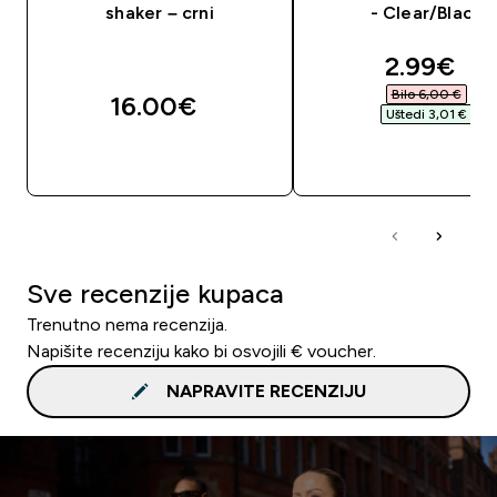
shaker – crni
- Clear/Black
discount
2.99€‎
Bilo 6,00 €‎
16.00€‎
Uštedi 3,01 €‎
BRZA KUPNJA
BRZA KUPNJA
Sve recenzije kupaca
Trenutno nema recenzija.
Napišite recenziju kako bi osvojili € voucher.
NAPRAVITE RECENZIJU