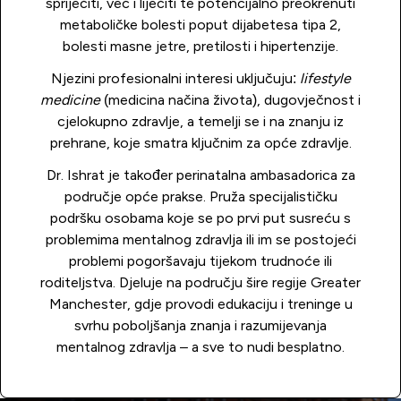
spriječiti, već i liječiti te potencijalno preokrenuti
metaboličke bolesti poput dijabetesa tipa 2,
bolesti masne jetre, pretilosti i hipertenzije.
Njezini profesionalni interesi uključuju:
lifestyle
medicine
(medicina načina života), dugovječnost i
cjelokupno zdravlje, a temelji se i na znanju iz
prehrane, koje smatra ključnim za opće zdravlje.
Dr. Ishrat je također perinatalna ambasadorica za
područje opće prakse. Pruža specijalističku
podršku osobama koje se po prvi put susreću s
problemima mentalnog zdravlja ili im se postojeći
problemi pogoršavaju tijekom trudnoće ili
roditeljstva. Djeluje na području šire regije Greater
Manchester, gdje provodi edukaciju i treninge u
svrhu poboljšanja znanja i razumijevanja
mentalnog zdravlja – a sve to nudi besplatno.