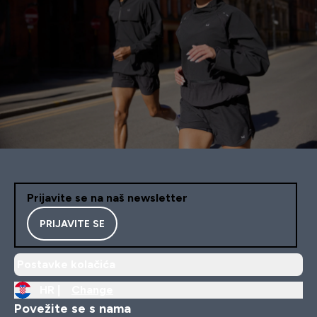
Prijavite se na naš newsletter
PRIJAVITE SE
Postavke kolačića
HR |
Change
Povežite se s nama