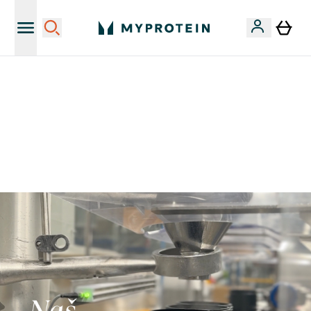
Najnovija odjeća
40% POPUSTA + DODATNIH 5% PRI KUPNJI 2 KOMADA
ODJEĆE | KOD: MYPHR
PONUDA VAŽI DO KRAJA DANA
0 0
:
0 9
:
2 1
:
1 4
Dan
Sat
Minute
Sekundi