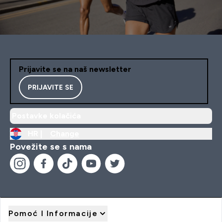
Prijavite se na naš newsletter
PRIJAVITE SE
Postavke kolačića
HR |
Change
Povežite se s nama
Pomoć I Informacije