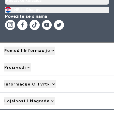
Postavke kolačića
HR |
Change
Povežite se s nama
Pomoć I Informacije
Proizvodi
Informacije O Tvrtki
Lojalnost I Nagrade