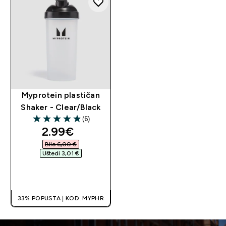
Myprotein plastičan
Shaker - Clear/Black
(6)
4.83 out of 5 stars
discounted price
2.99€‎
Bilo 6,00 €‎
Uštedi 3,01 €‎
BRZA KUPNJA
33% POPUSTA | KOD: MYPHR