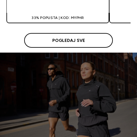
BRZA KUPNJA
33% POPUSTA | KOD: MYPHR
3
POGLEDAJ SVE