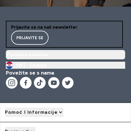
Prijavite se na naš newsletter
PRIJAVITE SE
Postavke kolačića
HR |
Change
Povežite se s nama
Pomoć I Informacije