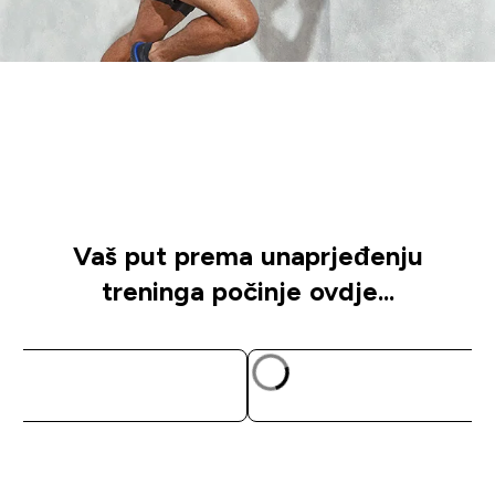
Počnimo...
Otkrijte naše proizvode koji će vam pomoći
unaprijediti treninge..
Vaš put prema unaprjeđenju
treninga počinje ovdje...
BRZA KUPNJA
BRZA KUPN