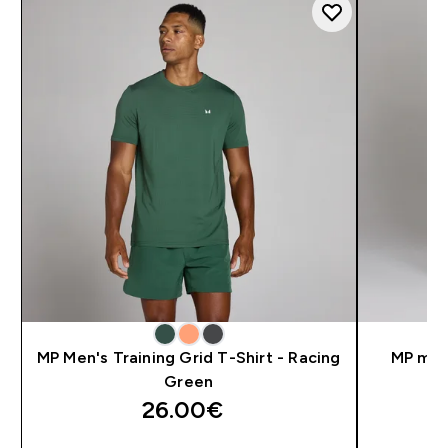
MP Men's Training Grid T-Shirt - Racing
MP mušk
Green
26.00€‎