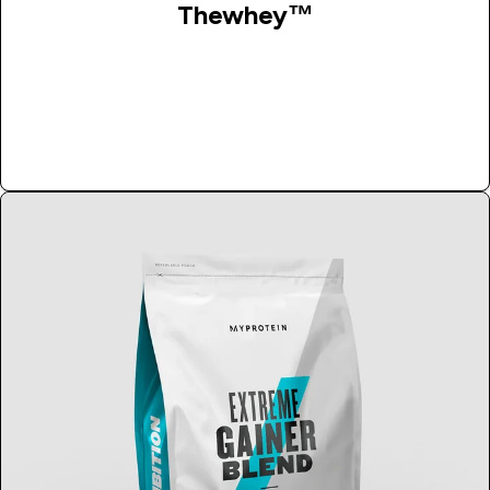
Thewhey™
Kupi Odmah