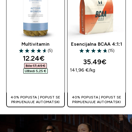
Multivitamin
Esencijalna BCAA 4:1:1
(5)
(15)
4.6 out of 5 stars
4.73 out of 5 stars
discounted price
12.24€‎
35.49€‎
Bilo 17,49 €‎
141,96 €‎/kg
Uštedi 5,25 €‎
BRZA KUPNJA
BRZA KUPNJA
40% POPUSTA | POPUST SE
40% POPUSTA | POPUST SE
PRIMJENJUJE AUTOMATSKI
PRIMJENJUJE AUTOMATSKI