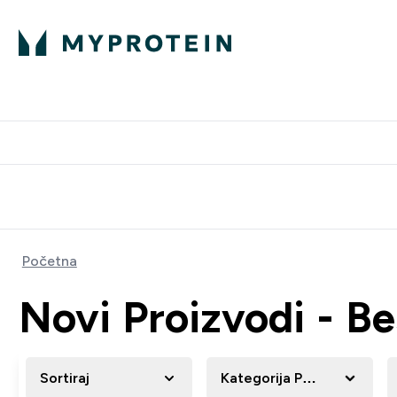
Proteini
Besplatna dostava pri kupn
Početna
Novi Proizvodi - B
Sortiraj
Kategorija Proizvoda