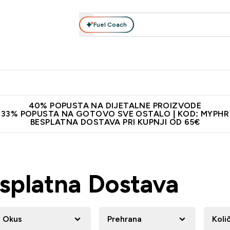
Fuel Coach
Prehrana
Odjeća
Vitamini
Snackovi
Vegan
Per
Enter Proteini submenu
Enter Prehrana submenu
Enter Odjeća submenu
Enter Vitamini submenu
Enter Snackovi 
Enter 
⌄
⌄
⌄
⌄
⌄
⌄
ji od 65€
Najnovija odjeća
Proizvodi najveće kvalitete
Prepor
40% POPUSTA NA DIJETALNE PROIZVODE
33% POPUSTA NA GOTOVO SVE OSTALO | KOD: MYPHR
BESPLATNA DOSTAVA PRI KUPNJI OD 65€
esplatna Dostava
Okus
Prehrana
Koli