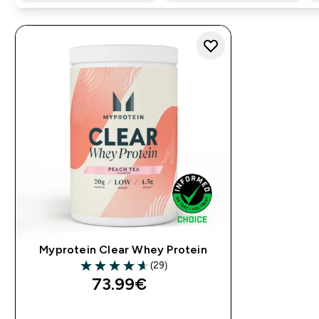
Myprotein Clear Whey Protein
(29)
4.62 out of 5 stars
73.99€‎
BRZA KUPNJA