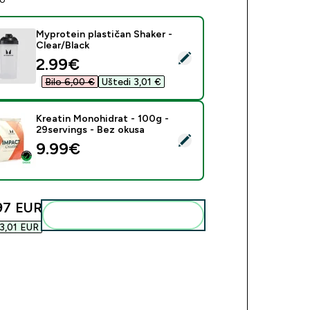
Myprotein plastičan Shaker -
Clear/Black
eri ovaj proizvod - Myprotein plastičan Shaker - Clear/Black
discounted price
2.99€‎
Bilo 6,00 €‎
Uštedi 3,01 €‎
Kreatin Monohidrat - 100g -
29servings - Bez okusa
beri ovaj proizvod - Kreatin Monohidrat - 100g - 29servings - 
9.99€‎
97 EUR‎
Dodaj ovo u svoju rutinu
3,01 EUR‎