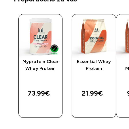
Myprotein Clear
Essential Whey
ker
Whey Protein
Protein
M
k
ted price
73.99€‎
21.99€‎
BRZA
BRZA
KUPNJA
KUPNJA