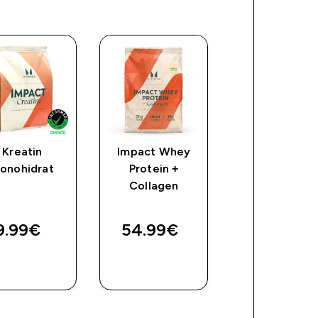
Kreatin
Impact Whey
FlavDrops
onohidrat
Protein +
Collagen
discoun
5.59€‎
Bilo
Uštedi
9.99€‎
54.99€‎
7,99 €‎
2,40 €‎
BRZA
BRZA
BRZA
KUPNJA
KUPNJA
KUPNJA