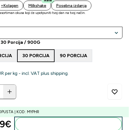
New
+Kolagen
Milkshake
Posebna izdanja
asortiman okusa koji će upotpuniti tvoj dan na tvoj način.
: 30 Porcija / 900G
RCIJA
30 PORCIJA
90 PORCIJA
‎ per kg - incl. VAT plus shipping.
OPUSTA | KOD: MYPHR
9€‎
Dodaj u košaricu