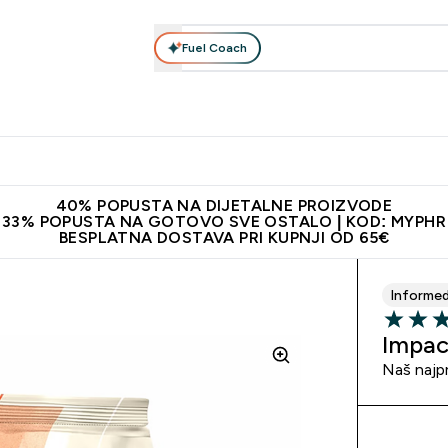
Fuel Coach
Prehrana
Odjeća
Vitamini
Snackovi
Vegan
Per
Enter Proteini submenu
Enter Prehrana submenu
Enter Odjeća submenu
Enter Vitamini submenu
Enter Snackovi 
Enter 
⌄
⌄
⌄
⌄
⌄
⌄
ji od 65€
Najnovija odjeća
Proizvodi najveće kvalitete
Prepor
40% POPUSTA NA DIJETALNE PROIZVODE
33% POPUSTA NA GOTOVO SVE OSTALO | KOD: MYPHR
BESPLATNA DOSTAVA PRI KUPNJI OD 65€
Informe
4.86 out 
Impac
Naš najpr