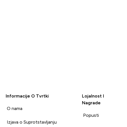
Pročitaj više
Pročitaj vi
Nekorisno (0)
Nekorisno (0)
Korisno (0)
Korisno (
Prijavi
Prijavi
Informacije O Tvrtki
Lojalnost I
Nagrade
i
O nama
Popusti
Izjava o Suprotstavljanju