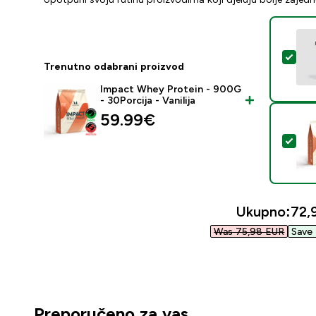
Odab
Trenutno odabrani proizvod
Impact Whey Protein - 900G
- 30Porcija - Vanilija
59.99€‎
Oda
Ukupno:
72,
Was 75,98 EUR‎
Save 
Preporučeno za vas