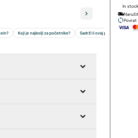
In stoc
Naruči
Povrat