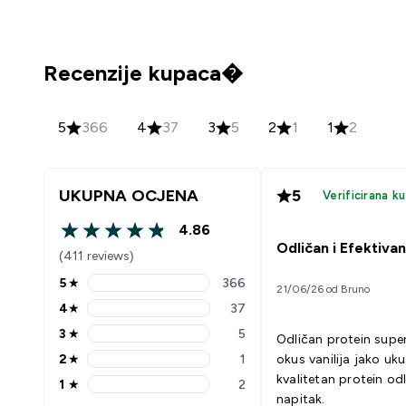
Recenzije kupaca�
5
366
4
37
3
5
2
1
1
2
UKUPNA OCJENA
5
Verificirana k
4.86
4.86 out of 5 stars
Odličan i Efektivan
(411 reviews)
5
★
366
21/06/26 od Bruno
5 stars rating 366 reviews
4
★
37
4 stars rating 37 reviews
3
★
5
Odličan protein super
3 stars rating 5 reviews
2
★
1
okus vanilija jako uku
2 stars rating 1 reviews
kvalitetan protein od
1
★
2
1 stars rating 2 reviews
napitak.