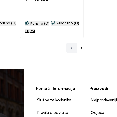
Pročitaj više
Pročitaj više
orisno (0)
Nekorisno (0)
Korisno (0)
Korisno (0)
Prijavi
Prijavi
Pomoć I Informacije
Proizvodi
Služba za korisnike
Najprodavanij
Pravila o povratu
Odjeća