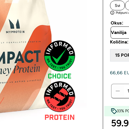
Svi
Potpuni 
Okus:
Količina
15 PO
66,66 EUR
33% P
59.9