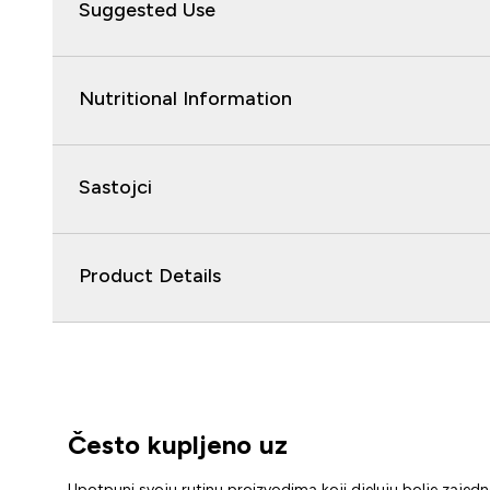
Suggested Use
Nutritional Information
Sastojci
Product Details
Često kupljeno uz
Upotpuni svoju rutinu proizvodima koji djeluju bolje zajed